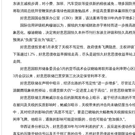
东谈主减税步调，对小费、加班、汽车贷款等提供新的税收减免，增多国防
将取消前总统拜登鞭策的多项绿色能源激勉战术，并提高贵重群体赢得医疗
好意思国国会预算办公室（CBO）测算，该法案将导致10年内赤字增多2.
国际信用评级机构穆迪以为，握续的大畛域财政赤字将转而进一步推高政
象恶化。穆迪晓喻，决定将好意思国恒久本外币刊行东谈主评级和恒久高档无担
预测从“负面”妥洽为“镇定”。
好意思债投资者5月承受了关税不笃定性、政府债务飞腾隐患、主权评级下
下落越过1.2%，好意思债收益率握续走高，尽头是超恒久好意思债收益率站上
走阔。
好意思国联邦储备委员会5月的货币战术会议晓喻将联邦基金利率野心区间保管在
3月会议以来，好意思联储已贯穿第三次决定保管利率不变。
好意思联储在声明中暗示，经济出路的不笃定性“进一步增多”。尽管近几
源阛阓现象依然褂讪，但通货膨大仍“一定进度上处于高位”。好意思联储警示
好意思联储主席鲍威尔在会后的新闻发布会上暗示，鉴于经济出路的不笃
在被问及关税的实质影响时，鲍威尔暗示，关税带来的冲击尚未确切显当今
中，其对经济的影响仍然“高度不笃定”。要是已晓喻的大幅教悔关税握续实
闲率飞腾。他暗示，通胀的影响可能是转眼的，但也可能会“愈加握久”。
华西证券分析以为，好意思债30年与10年利差的扩大，反应超长债动作
真实的压降开销信号以及不干扰汇率的信号，不然好意思债超长债期限溢价