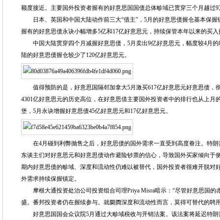
额度接近。主要国外投资者握有的好意思国国债总体畛域已贯穿三个月越过9万亿
日本、英国和中国大陆动作前三大“借主”，5月的好意思债握仓基本保握
握有的好意思债永诀小幅增多5亿和17亿好意思元，持续保管本年以来的买入
中国大陆贯穿四个月减握好意思债，5月卖出9亿好意思元，幅度较4月的82
陆的好意思债握仓较少了120亿好意思元。
值得预防的是，好意思国隔邻加拿大5月激买617亿好意思元好意思债，彻底
4301亿好意思元的历史高位，在好意思借主要国外投资者中的排行也从上月
堡，5月永诀增握好意思债45亿好意思元和17亿好意思元。
在4月碰到利弊抛售之后，好意思债的国外需求一直受到高度眷注。特朗
东谈主们对好意思元和好意思债动作避险钞票的信心，导致国外买家倾向于
期内好意思债的畛域、深度和流动性仍难以被替代，国外投资者很难开脱对好
外需求持续保握镇定。
摩根大通投资处治公司投资组合司理Priya Misra暗示：“尽管好意思
盛。番邦投资者仍在握续参与。就阛阓深度和流动性而言，莫得可替代的聘用
好意思国国会众议院5月通过大畛域税收与开销法案。该法案将延迟特朗普在