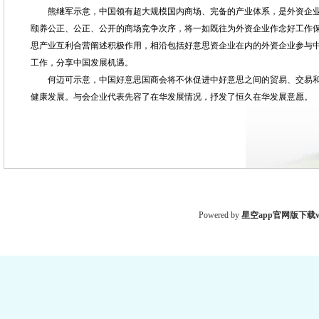
熊继军示意，中国领有超大规模国内商场、完备的产业体系，是外资企业
颐养公正、公正、公开的商场竞争次序，将一如既往为外资企业作念好工作
思产业互利合营阐述积极作用，相沿包括好意思资企业在内的外资企业参与
工作，分享中国发展机遇。
何迈可示意，中国好意思国商会将不休促进中好意思之间的贸易、交易和投
健康发展。与会企业代表先容了在华发展情况，抒发了恒久在华发展意愿。
Powered by
星空app官网版下载v.9